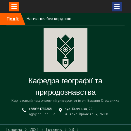
Перейти
Події:
Навчання без кордонів:
до
досвід академічної
вмісту
мобільності ІРИНИ
ГАЛИЧУК в Поморському
університеті (Польща)
Середня освіта
(географія)
Вітаємо наших бакалаврів
із завершенням навчання!
Кафедра географії та
природознавства
Карпатський національний університет імені Василя Стефаника
+380964737358
вул. Галицька, 201
kgp@cnu.edu.ua
м. Івано-Франківськ, 76008
Головна
2021
Грудень
23