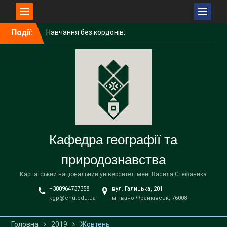
Перейти
Події:
Навчання без кордонів:
до
досвід академічної
вмісту
мобільності ІРИНИ
ГАЛИЧУК в Поморському
університеті (Польща)
Середня освіта
(географія)
Вітаємо наших бакалаврів
із завершенням навчання!
Кафедра географії та
природознавства
Карпатський національний університет імені Василя Стефаника
+380964737358
вул. Галицька, 201
kgp@cnu.edu.ua
м. Івано-Франківськ, 76008
Головна
2019
Жовтень