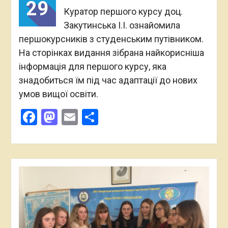
29
Куратор першого курсу доц.
Закутинська І.І. ознайомила
першокурсників з студенським путівником.
На сторінках видання зібрана найкорисніша
інформація для першого курсу, яка
знадобиться їм під час адаптації до нових
умов вищої освіти.
Facebook
Mastodon
Email
Поділитися