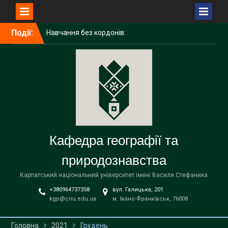
Перейти
Навчання без кордонів:
Події:
до
досвід академічної
вмісту
мобільності ІРИНИ
ГАЛИЧУК в Поморському
університеті (Польща)
Середня освіта
(географія)
Вітаємо наших бакалаврів
із завершенням навчання!
Кафедра географії та
природознавства
Карпатський національний університет імені Василя Стефаника
+380964737358
вул. Галицька, 201
kgp@cnu.edu.ua
м. Івано-Франківськ, 76008
Головна
2021
Грудень