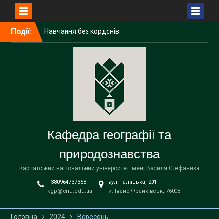
Навчання без кордонів:
досвід академічної
Перейти
мобільності ІРИНИ
Події:
до
ГАЛИЧУК в Поморському
вмісту
університеті (Польща)
Середня освіта
(географія)
Вітаємо наших бакалаврів
із завершенням навчання!
Кафедра географії та
природознавства
Карпатський національний університет імені Василя Стефаника
+380964737358
вул. Галицька, 201
kgp@cnu.edu.ua
м. Івано-Франківськ, 76008
Головна
2024
Вересень