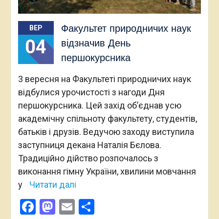
Факультет природничих наук
ВЕР
04
відзначив День
першокурсника
3 вересня на Факультеті природничих наук
відбулися урочистості з нагоди Дня
першокурсника. Цей захід об’єднав усю
академічну спільноту факультету, студентів,
батьків і друзів. Ведучою заходу виступила
заступниця декана Наталія Бєлова.
Традиційно дійство розпочалось з
виконання гімну України, хвилини мовчання
у
Читати далі
Facebook
Mastodon
Email
Поділитися