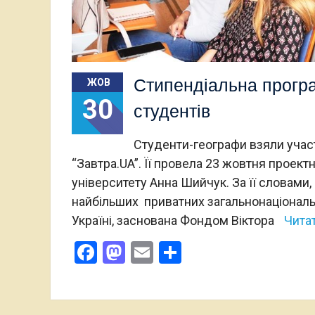
Стипендіальна програ
ЖОВ
30
студентів
Студенти-географи взяли участ
“Завтра.UA”. Її провела 23 жовтня проек
університету Анна Шийчук. За її словами,
найбільших приватних загальнонаціональ
Україні, заснована Фондом Віктора
Читат
Facebook
Mastodon
Email
Поділитися