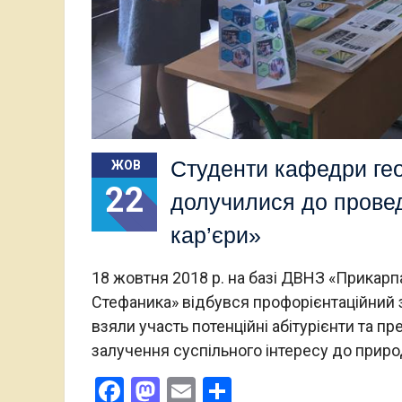
Студенти кафедри гео
ЖОВ
22
долучилися до провед
кар’єри»
18 жовтня 2018 р. на базі ДВНЗ «Прикарп
Стефаника» відбувся профорієнтаційний за
взяли участь потенційні абітурієнти та 
залучення суспільного інтересу до прир
Facebook
Mastodon
Email
Поділитися