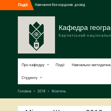
Перейти
Події:
Середня освіта (географія)
до
Вітаємо наших бакалаврів із
вмісту
завершенням навчання!
Навчання без кордонів: досвід
академічної мобільності ІРИНИ ГАЛИЧУК
Кафедра геогра
в Поморському університеті (Польща)
Карпатський національн
Про кафедру
Події
Навчально-методична
Студенту
Головна
2018
Жовтень