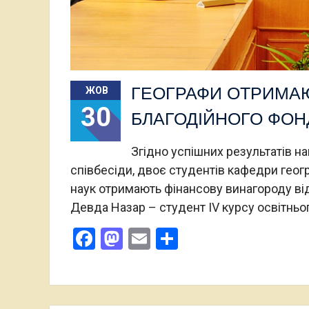
ГЕОГРАФИ ОТРИМАЮ
ЖОВ
30
БЛАГОДІЙНОГО ФОНД
Згідно успішних результатів на
співбесіди, двоє студентів кафедри геог
наук отримають фінансову винагороду від
Девда Назар – студент IV курсу освітньо
Facebook
Mastodon
Email
Поділитися