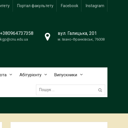
итету
Портал факультету
Facebook
Instagram
+380964737358
вул. Галицька, 201
kgp@cnu.edu.ua
м. Івано-Франківськ, 76008
ота
Абітурієнту
Випускники
Пошук: