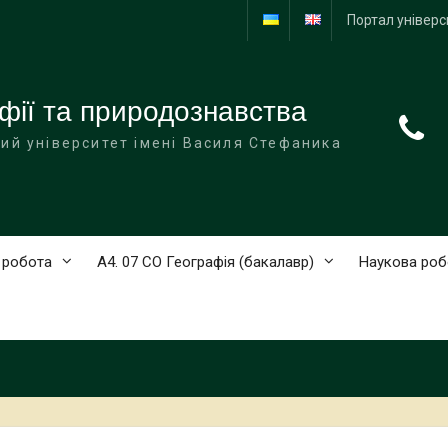
Портал універс
фії та природознавства
ий університет імені Василя Стефаника
 робота
А4. 07 СО Географія (бакалавр)
Наукова роб