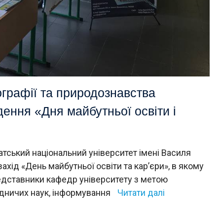
графії та природознавства
ення «Дня майбутньої освіти і
атський національний університет імені Василя
хід «День майбутньої освіти та кар’єри», в якому
представники кафедр університету з метою
одничих наук, інформування
Читати далі