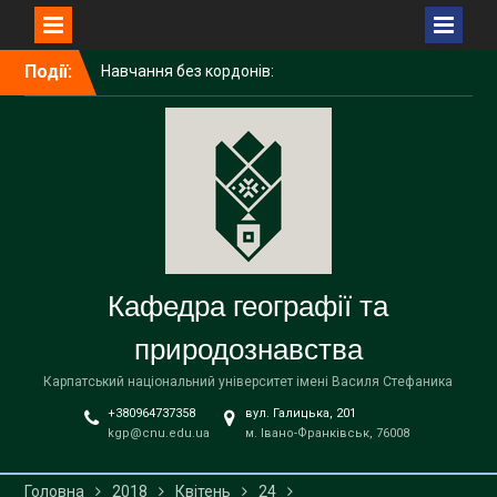
Перейти
Події:
Навчання без кордонів:
до
досвід академічної
вмісту
мобільності ІРИНИ
ГАЛИЧУК в Поморському
університеті (Польща)
Середня освіта
(географія)
Вітаємо наших бакалаврів
із завершенням навчання!
Кафедра географії та
природознавства
Карпатський національний університет імені Василя Стефаника
+380964737358
вул. Галицька, 201
kgp@cnu.edu.ua
м. Івано-Франківськ, 76008
Головна
2018
Квітень
24