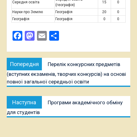
Середня освіта
15
0
(географія)
Науки про Землю
Географія
20
0
Географія
Географія
0
0
Facebook
Mastodon
Email
Поділитися
Навігація
Попередня
Попередня
Перелік конкурсних предметів
записів
публікація:
(вступних екзаменів, творчих конкурсів) на основі
повної загальної середньої освіти
Наступна
Наступна
Програми академічного обміну
публікація:
для студентів