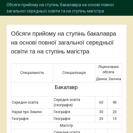
Обсяги прийому на ступінь бакалавра на основі повної
загальної середньої освіти та на ступінь магістра
Обсяги прийому на ступінь бакалавра
на основі повної загальної середньої
освіти та на ступінь магістра
Ліцензовані
обсяги
Спеціальність
Спеціалізація
Денна
Заочна
Бакалавр
Середня освіта
Середня освіта
60
45
(географія)
Науки про Землю
Географія
30
20
Географія
Географія
25
10
Магістр
Середня освіта