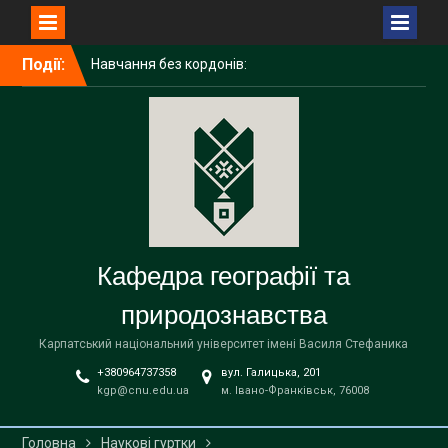
Перейти
Події:
Навчання без кордонів:
до
досвід академічної
вмісту
мобільності ІРИНИ
ГАЛИЧУК в Поморському
університеті (Польща)
Середня освіта
(географія)
Вітаємо наших бакалаврів
із завершенням навчання!
Кафедра географії та
природознавства
Карпатський національний університет імені Василя Стефаника
+380964737358
вул. Галицька, 201
kgp@cnu.edu.ua
м. Івано-Франківськ, 76008
Головна
Наукові гуртки