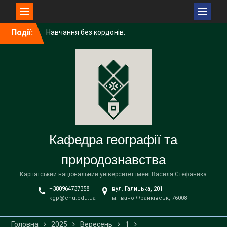
Навчання без кордонів:
досвід академічної
Перейти
Події:
мобільності ІРИНИ
до
ГАЛИЧУК в Поморському
вмісту
університеті (Польща)
Середня освіта
(географія)
Вітаємо наших бакалаврів
із завершенням навчання!
Кафедра географії та
природознавства
Карпатський національний університет імені Василя Стефаника
+380964737358
вул. Галицька, 201
kgp@cnu.edu.ua
м. Івано-Франківськ, 76008
Головна
2025
Вересень
1