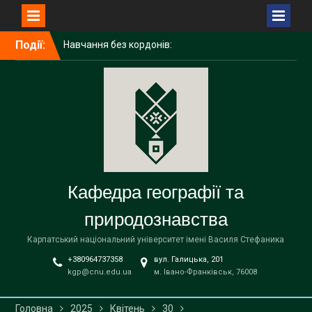
Перейти
Події:
Навчання без кордонів:
до
досвід академічної
вмісту
мобільності ІРИНИ
ГАЛИЧУК в Поморському
університеті (Польща)
Середня освіта
(географія)
Вітаємо наших бакалаврів
із завершенням навчання!
Кафедра географії та
природознавства
Карпатський національний університет імені Василя Стефаника
+380964737358
вул. Галицька, 201
kgp@cnu.edu.ua
м. Івано-Франківськ, 76008
Головна
2025
Квітень
30