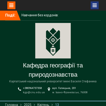
Перейти
Події:
Навчання без кордонів:
до
досвід академічної
вмісту
мобільності ІРИНИ
ГАЛИЧУК в Поморському
університеті (Польща)
Середня освіта
(географія)
Вітаємо наших бакалаврів
із завершенням навчання!
Кафедра географії та
природознавства
Карпатський національний університет імені Василя Стефаника
+380964737358
вул. Галицька, 201
kgp@cnu.edu.ua
м. Івано-Франківськ, 76008
Головна
2025
Квітень
13