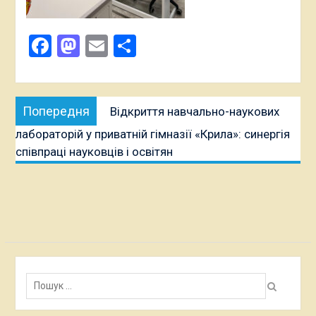
Facebook
Mastodon
Email
Поділитися
Навігація
Попередня
Попередня
Відкриття навчально-наукових
записів
публікація:
лабораторій у приватній гімназії «Крила»: синергія
співпраці науковців і освітян
Пошук: