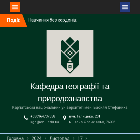
Перейти
Події:
Навчання без кордонів:
до
досвід академічної
вмісту
мобільності ІРИНИ
ГАЛИЧУК в Поморському
університеті (Польща)
Середня освіта
(географія)
Вітаємо наших бакалаврів
із завершенням навчання!
Кафедра географії та
природознавства
Карпатський національний університет імені Василя Стефаника
+380964737358
вул. Галицька, 201
kgp@cnu.edu.ua
м. Івано-Франківськ, 76008
Головна
2024
Листопад
17