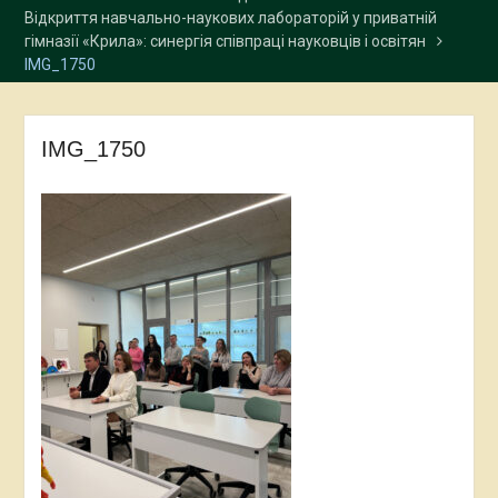
Відкриття навчально-наукових лабораторій у приватній
гімназії «Крила»: синергія співпраці науковців і освітян
IMG_1750
IMG_1750