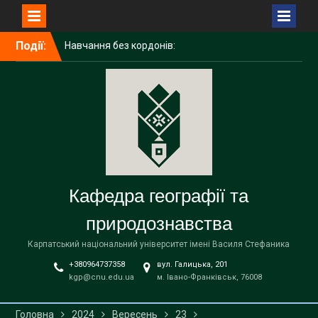
Перейти
Події:
Навчання без кордонів:
до
досвід академічної
вмісту
мобільності ІРИНИ
ГАЛИЧУК в Поморському
університеті (Польща)
Середня освіта
(географія)
Вітаємо наших бакалаврів
із завершенням навчання!
Кафедра географії та
природознавства
Карпатський національний університет імені Василя Стефаника
+380964737358
вул. Галицька, 201
kgp@cnu.edu.ua
м. Івано-Франківськ, 76008
Головна
2024
Вересень
23