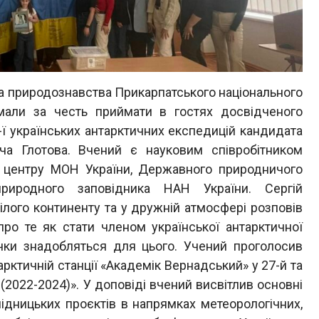
та природознавства Прикарпатського національного
 мали за честь приймати в гостях досвідченого
8-ї українських антарктичних експедицій кандидата
ича Глотова. Вчений є науковим співробітником
о центру МОН України, Державного природничого
риродного заповідника НАН України. Сергій
ілого континенту та у дружній атмосфері розповів
ро те як стати членом української антарктичної
ички знадобляться для цього. Учений проголосив
арктичній станції «Академік Вернадський» у 27-й та
 (2022-2024)». У доповіді вчений висвітлив основні
ідницьких проєктів в напрямках метеорологічних,