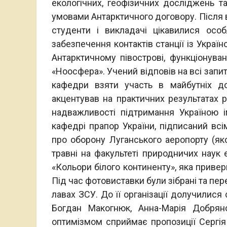
екологічних, геофізичних досліджень та
умовами Антарктичного договору. Після в
студенти і викладачі цікавилися особ
забезпечення контактів станції із Украї
Антарктичному півострові, функціонува
«Ноосфера». Учений відповів на всі запи
кафедри взяти участь в майбутніх до
акцентував на практичних результатах р
надважливості підтримання Україною 
кафедрі прапор України, підписаний всім
про оборону Луганського аеропорту (якої
травні на факультеті природничих наук 
«Кольори білого континенту», яка приверну
Під час фотовиставки були зібрані та пер
лавах ЗСУ. До її організації долучилися
Богдан Макогнюк, Анна-Марія Добрянс
оптимізмом сприймає пропозиції Сергі