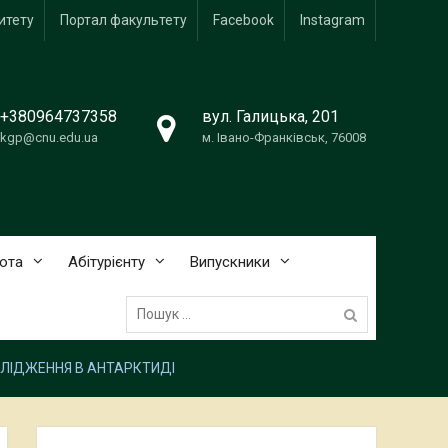
итету
Портал факультету
Facebook
Instagram
+380964737358
вул. Галицька, 201
kgp@cnu.edu.ua
м. Івано-Франківськ, 76008
ота
Абітурієнту
Випускники
Пошук:
СЛІДЖЕННЯ В АНТАРКТИДІ