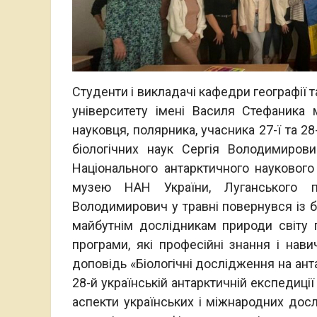
Студенти і викладачі кафедри географії 
університету імені Василя Стефаника
науковця, полярника, учасника 27-ї та 2
біологічних наук Сергія Володимиров
Національного антарктичного науковог
музею НАН України, Луганського п
Володимирович у травні повернувся із б
майбутнім дослідникам природи світу п
програми, які професійні знання і нав
доповідь «Біологічні дослідження на ант
28-й українській антарктичній експедиції
аспекти українських і міжнародних досл