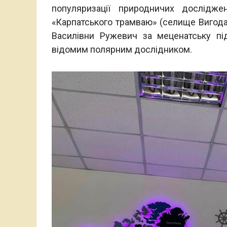
популяризації природничих дослідж
«Карпатського трамваю» (селище Вигода)
Василівни Ружевич за меценатську пі
відомим полярним дослідником.