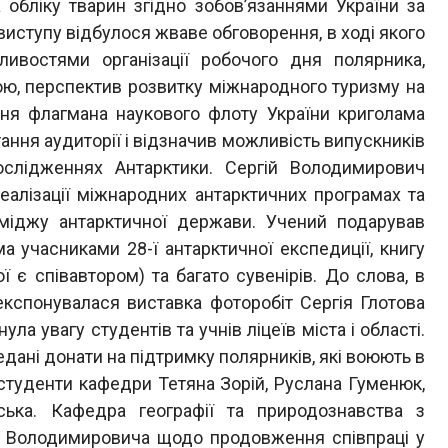
 обліку тварин згідно зобов’язаннями України за
иступу відбулося жваве обговорення, в ході якого
ливостями організації робочого дня полярника,
ною, перспектив розвитку міжнародного туризму на
ння флагмана наукового флоту України криголама
тання аудиторії і відзначив можливість випускників
слідженнях Антарктики. Сергій Володимирович
еалізації міжнародних антарктичних програмах та
іміджу антарктичної держави. Учений подарував
а учасниками 28-ї антарктичної експедиції, книгу
 є співавтором) та багато сувенірів. До слова, в
експонувалася виставка фоторобіт Сергія Глотова
ла увагу студентів та учнів ліцеїв міста і області.
едані донати на підтримку полярників, які воюють в
 студенти кафедри Тетяна Зорій, Руслана Гуменюк,
ька. Кафедра географії та природознавства з
я Володимировича щодо продовження співпраці у