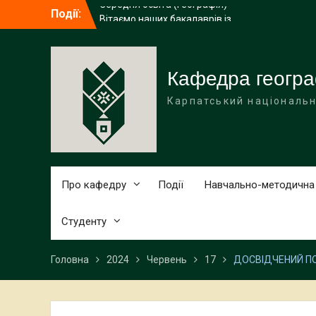
Перейти
Події:
Вітаємо наших бакалаврів із
до
завершенням навчання!
вмісту
Навчання без кордонів: досвід
академічної мобільності ІРИНИ ГАЛИЧУК
в Поморському університеті (Польща)
Кафедра геогра
Середня освіта (географія)
Карпатський національн
Про кафедру
Події
Навчально-методична
Студенту
Головна
2024
Червень
17
ДОСВІДЧЕНИЙ ПО