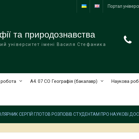
Портал універс
фії та природознавства
ий університет імені Василя Стефаника
 робота
А4. 07 СО Географія (бакалавр)
Наукова роб
ЛЯРНИК СЕРГІЙ ГЛОТОВ РОЗПОВІВ СТУДЕНТАМ ПРО НАУКОВІ ДО