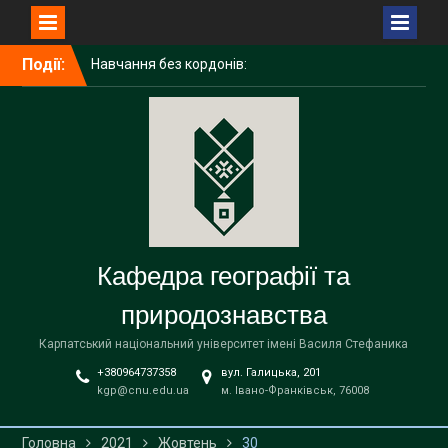
Перейти
Події:
Навчання без кордонів:
до
досвід академічної
вмісту
мобільності ІРИНИ
ГАЛИЧУК в Поморському
університеті (Польща)
Середня освіта
(географія)
Вітаємо наших бакалаврів
із завершенням навчання!
Кафедра географії та
природознавства
Карпатський національний університет імені Василя Стефаника
+380964737358
вул. Галицька, 201
kgp@cnu.edu.ua
м. Івано-Франківськ, 76008
Головна
2021
Жовтень
30