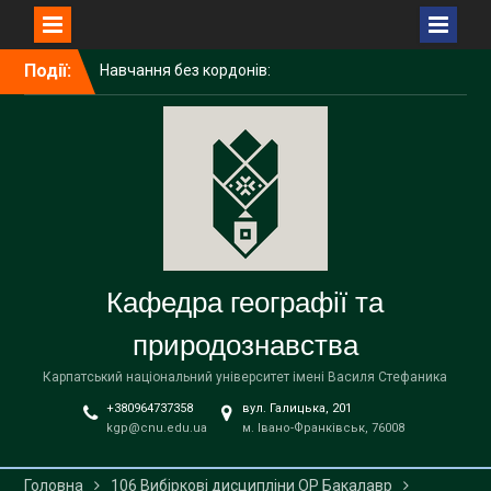
Перейти
Події:
Навчання без кордонів:
до
досвід академічної
вмісту
мобільності ІРИНИ
ГАЛИЧУК в Поморському
університеті (Польща)
Середня освіта
(географія)
Вітаємо наших бакалаврів
із завершенням навчання!
Кафедра географії та
природознавства
Карпатський національний університет імені Василя Стефаника
+380964737358
вул. Галицька, 201
kgp@cnu.edu.ua
м. Івано-Франківськ, 76008
Головна
106 Вибіркові дисципліни ОР Бакалавр