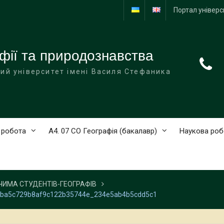
Портал універс
фії та природознавства
ий університет імені Василя Стефаника
 робота
А4. 07 СО Географія (бакалавр)
Наукова роб
ЧИМА СТУДЕНТІВ-ГЕОГРАФІВ
2ba5c729b8af9c122b35744e_234e5ab4b5cdd5c1