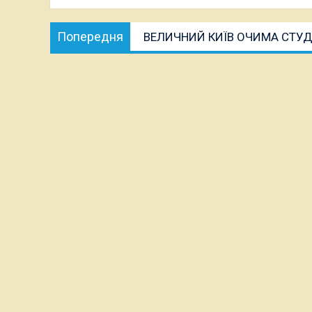
Навігація
Попередня
Попередня
ВЕЛИЧНИЙ КИЇВ ОЧИМА СТУД
записів
публікація: