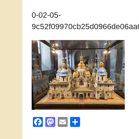
0-02-05-
9c52f09970cb25d0966de06aa
Facebook
Mastodon
Email
Поділитися