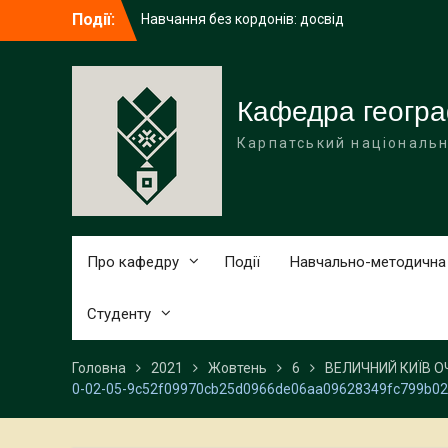
Перейти
Події:
Навчання без кордонів: досвід
до
академічної мобільності ІРИНИ ГАЛИЧУК
вмісту
в Поморському університеті (Польща)
Середня освіта (географія)
Вітаємо наших бакалаврів із
Кафедра геогра
завершенням навчання!
Карпатський національн
Про кафедру
Події
Навчально-методична
Студенту
Головна
2021
Жовтень
6
ВЕЛИЧНИЙ КИЇВ О
0-02-05-9c52f09970cb25d0966de06aa09628349fc799b0