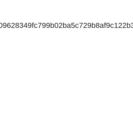
09628349fc799b02ba5c729b8af9c122b