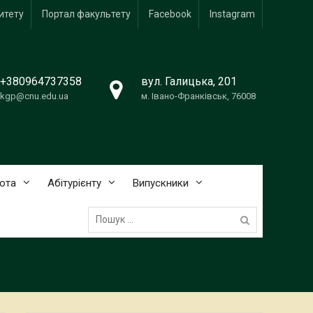
итету
Портал факультету
Facebook
Instagram
+380964737358
вул. Галицька, 201
kgp@cnu.edu.ua
м. Івано-Франківськ, 76008
ота
Абітурієнту
Випускники
Пошук: