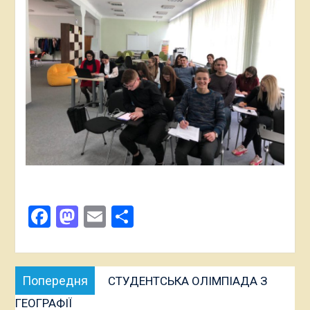
Facebook
Mastodon
Email
Поділитися
Навігація
Попередня
Попередня
СТУДЕНТСЬКА ОЛІМПІАДА З
записів
публікація:
ГЕОГРАФІЇ