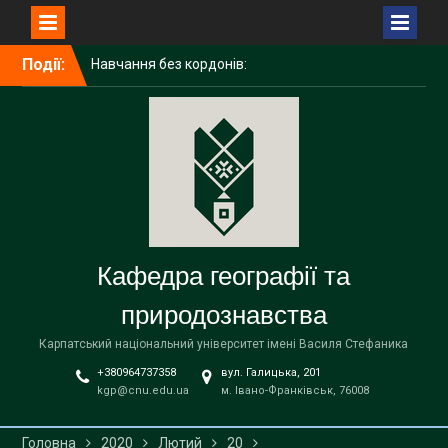
Перейти
Навчання без кордонів:
Події:
до
досвід академічної
вмісту
мобільності ІРИНИ
ГАЛИЧУК в Поморському
університеті (Польща)
Середня освіта
(географія)
Вітаємо наших бакалаврів
із завершенням навчання!
Кафедра географії та
природознавства
Карпатський національний університет імені Василя Стефаника
+380964737358
вул. Галицька, 201
kgp@cnu.edu.ua
м. Івано-Франківськ, 76008
Головна
2020
Лютий
20