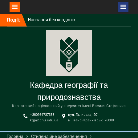
Перейти
Події:
Навчання без кордонів:
до
досвід академічної
вмісту
мобільності ІРИНИ
ГАЛИЧУК в Поморському
університеті (Польща)
Середня освіта
(географія)
Вітаємо наших бакалаврів
із завершенням навчання!
Кафедра географії та
природознавства
Карпатський національний університет імені Василя Стефаника
+380964737358
вул. Галицька, 201
kgp@cnu.edu.ua
м. Івано-Франківськ, 76008
Головна
Стипендійне забезпечення