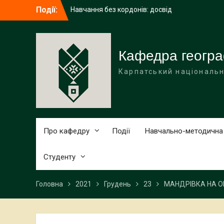
Перейти
Події:
Навчання без кордонів: досвід
до
академічної мобільності ІРИНИ ГАЛИЧУК
вмісту
в Поморському університеті (Польща)
Середня освіта (географія)
Вітаємо наших бакалаврів із
Кафедра геогра
завершенням навчання!
Карпатський національн
Про кафедру
Події
Навчально-методична
Студенту
Головна
2021
Грудень
23
МАНДРІВКА НА ОП