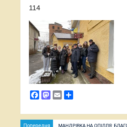
114
Facebook
Mastodon
Email
Поділитися
Навігація
Попередня
Попередня
МАНДРІВКА НА ОПІЛЛЯ: БЛАГ