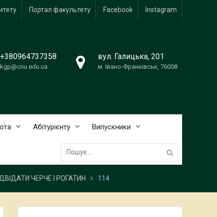
итету
Портал факультету
Facebook
Instagram
+380964737358
вул. Галицька, 201
kgp@cnu.edu.ua
м. Івано-Франківськ, 76008
ота
Абітурієнту
Випускники
Пошук:
ДВІДАТИ ЧЕРЧЕ І РОГАТИН
114